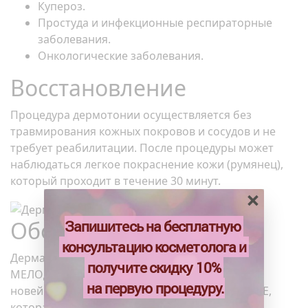
Купероз.
Простуда и инфекционные респираторные
заболевания.
Онкологические заболевания.
Восстановление
Процедура дермотонии осуществляется без
травмирования кожных покровов и сосудов и не
требует реабилитации. После процедуры может
наблюдаться легкое покраснение кожи (румянец),
который проходит в течение 30 минут.
×
Оборудование
Запишитесь на бесплатную
консультацию косметолога и
Дерматония лица производится на аппарате
получите скидку 10%
МЕЛОДИ II (Корея). В МЕЛОДИ II используется
на первую процедуру.
новейшая биполярная технология FOCUS WAVE,
которая позволяет с большой точностью