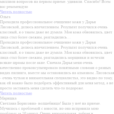
миллион вопросов на первом приеме. удивили. Спасибо! Всем
вас рекомендую
Читать полностью
Ольга
Проходила профессиональное очищение кожи у Дарьи
Лисовской, делюсь впечатлением. Результат получился очень
классный, я о таком даже не думала. Моя кожа обновилась, цвет
лица стал более свежим, разгладились…
Проходила профессиональное очищение кожи у Дарьи
Лисовской, делюсь впечатлением. Результат получился очень
классный, я о таком даже не думала. Моя кожа обновилась, цвет
лица стал более свежим, разгладились морщинки и исчезли
всякие шрамы после акне. Сначала Дарья меня очень
качественно проконсультировала понятными словами о разных
видах пилинга, вместе мы остановились на алмазном. Лисовская
- очень чуткая и внимательная специалистка, это видно по тому,
как ей важно было подобрать эффективный для меня метод, а не
просто заставить меня сделать что-то подороже.
Читать полностью
Маришка
Светлана Борисовна- волшебница! Была у неё на приеме.
Мучилась с проблемой с юности, но она исправила мою
проблему за 10 минут. Очень внимательная, добрая и