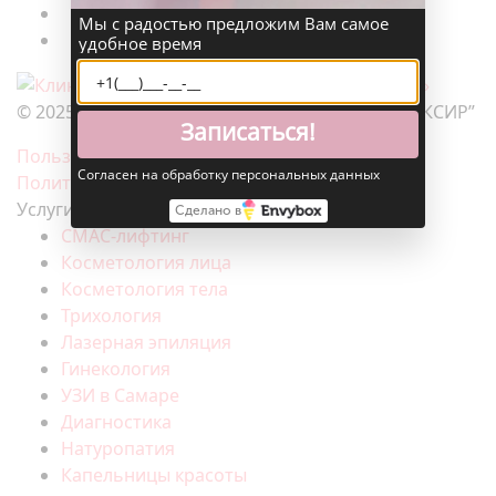
Мы с радостью предложим Вам самое
удобное время
© 2025. Клиника эстетической медицины “ЭЛИКСИР”
Записаться!
Пользовательское соглашение
Согласен на обработку персональных данных
Политика конфиденциальности
Услуги
Сделано в
СМАС-лифтинг
Косметология лица
Косметология тела
Трихология
Лазерная эпиляция
Гинекология
УЗИ в Самаре
Диагностика
Натуропатия
Капельницы красоты