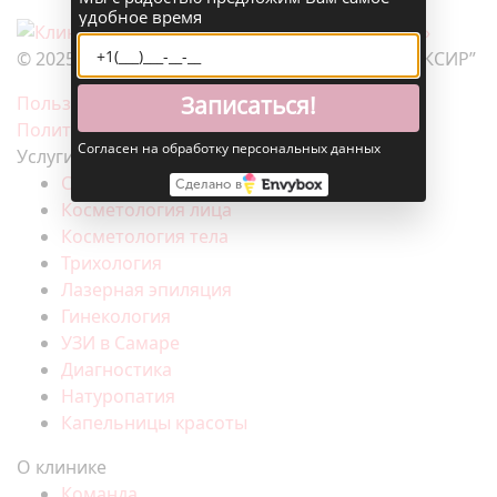
удобное время
© 2025. Клиника эстетической медицины “ЭЛИКСИР”
Записаться!
Пользовательское соглашение
Политика конфиденциальности
Согласен на обработку персональных данных
Услуги
СМАС-лифтинг
Сделано в
Косметология лица
Косметология тела
Трихология
Лазерная эпиляция
Гинекология
УЗИ в Самаре
Диагностика
Натуропатия
Капельницы красоты
О клинике
Команда