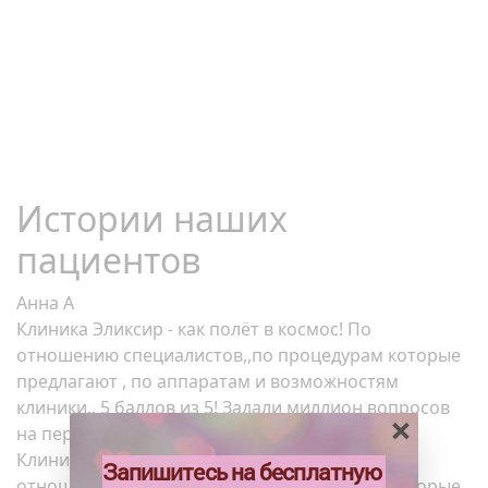
Истории наших
пациентов
Анна А
Клиника Эликсир - как полёт в космос! По
отношению специалистов,,по процедурам которые
предлагают , по аппаратам и возможностям
клиники.. 5 баллов из 5! Задали миллион вопросов
×
на первом приеме. удивили.…
Клиника Эликсир - как полёт в космос! По
Запишитесь на бесплатную
отношению специалистов,,по процедурам которые